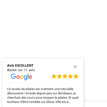
Avis EXCELLENT
Basée sur 11 avis
Ce studio de pilates est vraiment une très belle
Elissa, est un
découverte ! Arrivée depuis peu sur Bordeaux, je
l’écoute de 
cherchais des cours pour essayer le pilates. Et quel
prestations 
bonheur d’être tombée sur Elissa ! Elle est à
mal de dos a 
l’écoute de nos besoins et les moments avec elle
parcours per